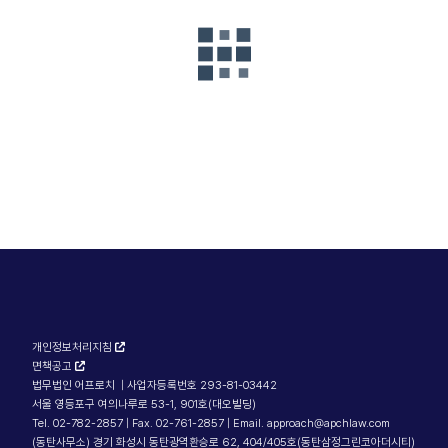
개인정보처리지침
면책공고
법무법인 어프로치 | 사업자등록번호 293-81-03442
서울 영등포구 여의나루로 53-1, 901호(대오빌딩)
Tel. 02-782-2857 | Fax. 02-761-2857 | Email. approach@apchlaw.com
(동탄사무소) 경기 화성시 동탄광역환승로 62, 404/405호(동탄삼정그린코아더시티)