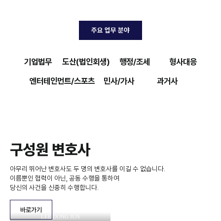
주요 업무 분야
기업법무
도산(법인회생)
행정/조세
형사대응
엔터테인먼트/스포츠
민사/가사
과거사
구성원 변호사
아무리 뛰어난 변호사도 두 명의 변호사를 이길 수 없습니다.
이름뿐인 협력이 아닌, 공동 수행을 통하여
당신의 사건을 신중히 수행합니다.
바로가기
LEE DONG JUN