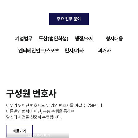
주요 업무 분야
기업법무
도산(법인회생)
행정/조세
형사대응
엔터테인먼트/스포츠
민사/가사
과거사
구성원 변호사
아무리 뛰어난 변호사도 두 명의 변호사를 이길 수 없습니다.
이름뿐인 협력이 아닌, 공동 수행을 통하여
당신의 사건을 신중히 수행합니다.
바로가기
LEE DONG JUN