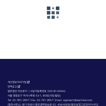
개인정보처리지침
면책공고
법무법인 어프로치 | 사업자등록번호 293-81-03442
서울 영등포구 여의나루로 53-1, 901호(대오빌딩)
Tel. 02-782-2857 | Fax. 02-761-2857 | Email. approach@apchlaw.com
(동탄사무소) 경기 화성시 동탄광역환승로 62, 404/405호(동탄삼정그린코아더시티)