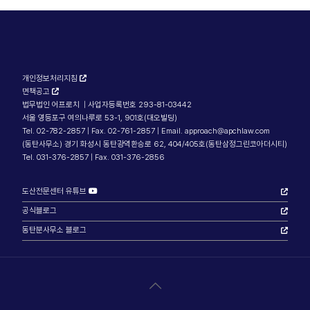
개인정보처리지침
면책공고
법무법인 어프로치 | 사업자등록번호 293-81-03442
서울 영등포구 여의나루로 53-1, 901호(대오빌딩)
Tel. 02-782-2857 | Fax. 02-761-2857 | Email. approach@apchlaw.com
(동탄사무소) 경기 화성시 동탄광역환승로 62, 404/405호(동탄삼정그린코아더시티)
Tel. 031-376-2857 | Fax. 031-376-2856
도산전문센터 유튜브
공식블로그
동탄분사무소 블로그