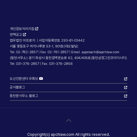
개인정보처리지침
면책공고
법무법인 어프로치 | 사업자등록번호 293-81-03442
서울 영등포구 여의나루로 53-1, 901호(대오빌딩)
Tel. 02-782-2857 | Fax. 02-761-2857 | Email. approach@apchlaw.com
(동탄사무소) 경기 화성시 동탄광역환승로 62, 404/405호(동탄삼정그린코아더시티)
Tel. 031-376-2857 | Fax. 031-376-2856
도산전문센터 유튜브
공식블로그
동탄분사무소 블로그
Copyright(c) apchlaw.com All rights reserved.