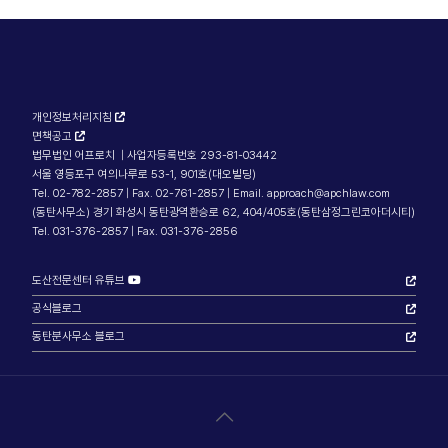
개인정보처리지침
면책공고
법무법인 어프로치 | 사업자등록번호 293-81-03442
서울 영등포구 여의나루로 53-1, 901호(대오빌딩)
Tel. 02-782-2857 | Fax. 02-761-2857 | Email. approach@apchlaw.com
(동탄사무소) 경기 화성시 동탄광역환승로 62, 404/405호(동탄삼정그린코아더시티)
Tel. 031-376-2857 | Fax. 031-376-2856
도산전문센터 유튜브
공식블로그
동탄분사무소 블로그