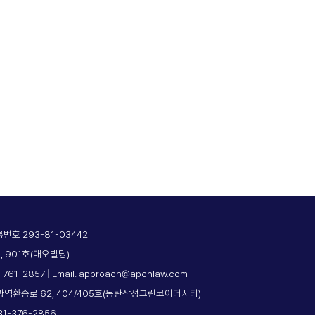
호 293-81-03442
, 901호(대오빌딩)
2-761-2857 | Email. approach@apchlaw.com
광역환승로 62, 404/405호(동탄삼정그린코아더시티)
031-376-2856