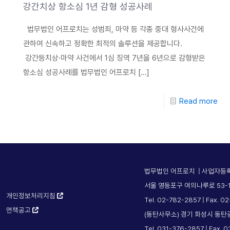
강간치상 항소심 1년 감형 성공사례
법무법인 어프로치는 성범죄, 마약 등 각종 중대 형사사건에
관하여 신속하고 정확한 최적의 솔루션을 제공합니다.
강간등치상·마약 사건에서 1심 징역 7년을 6년으로 감형받은
항소심 성공사례를 법무법인 어프로치
[…]
Read more
법무법인 어프로치 | 사업자등록번
서울 영등포구 여의나루로 53-1
개인정보처리지침
Tel. 02-782-2857 | Fax. 0
면책공고
(동탄사무소) 경기 화성시 동탄
Tel. 031-376-2857 | Fax. 