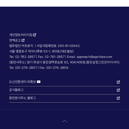
개인정보처리지침
면책공고
법무법인 어프로치 | 사업자등록번호 293-81-03442
서울 영등포구 여의나루로 53-1, 901호(대오빌딩)
Tel. 02-782-2857 | Fax. 02-761-2857 | Email. approach@apchlaw.com
(동탄사무소) 경기 화성시 동탄광역환승로 62, 404/405호(동탄삼정그린코아더시티)
Tel. 031-376-2857 | Fax. 031-376-2856
도산전문센터 유튜브
공식블로그
동탄분사무소 블로그