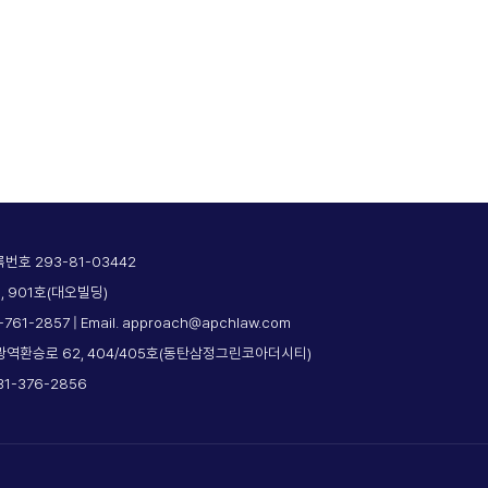
호 293-81-03442
, 901호(대오빌딩)
2-761-2857 | Email. approach@apchlaw.com
광역환승로 62, 404/405호(동탄삼정그린코아더시티)
031-376-2856