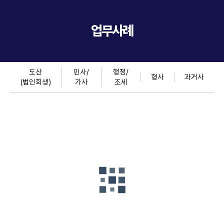
업무사례
도산
민사/
행정/
형사
과거사
(법인회생)
가사
조세
공무원
억울한
강제집행정
명예훼손
선고유예
사기죄
지신청
민사소송
선고 사례
무죄받기
성공사례
25억 원
위해서는
Read More
Read More
전부승소
Read More
→
→
성공사례
→
Read More
→