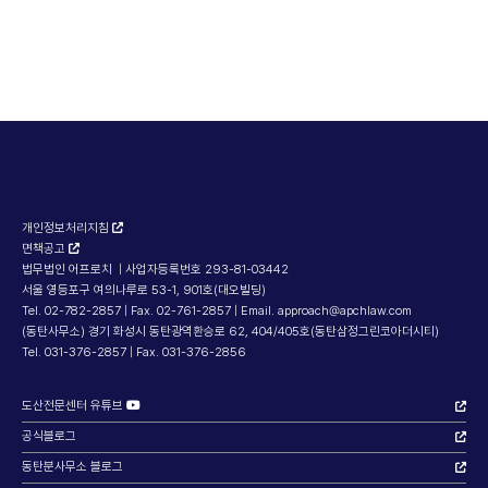
명예훼손
주식회사와
유명
외부감사법
민사소송
대표이사가
언론사를
위반
피고대리
동시에
상대로 한
만만히
성공사례
피소당했을
명예훼손
보아서는
Read More
때
민사소송
안 됩니다
대응방법
→
성공사례
집행유예
성공사례
Read More
Read More
개인정보처리지침
Read More
→
→
면책공고
→
법무법인 어프로치 | 사업자등록번호 293-81-03442
서울 영등포구 여의나루로 53-1, 901호(대오빌딩)
Tel. 02-782-2857 | Fax. 02-761-2857 | Email. approach@apchlaw.com
(동탄사무소) 경기 화성시 동탄광역환승로 62, 404/405호(동탄삼정그린코아더시티)
구속상태여
물품대금
약식명령을
상가임대료
Tel. 031-376-2857 | Fax. 031-376-2856
도
사기
받은
연체
동종전과가
사건에서
의뢰인이
임차인을
도산전문센터 유튜브
있어도
무죄를
무죄를
퇴거시킨
강간죄
선고받은
선고받은
성공사례
공식블로그
마약죄
성공사례
성공사례
동탄분사무소 블로그
Read More
무죄 받을