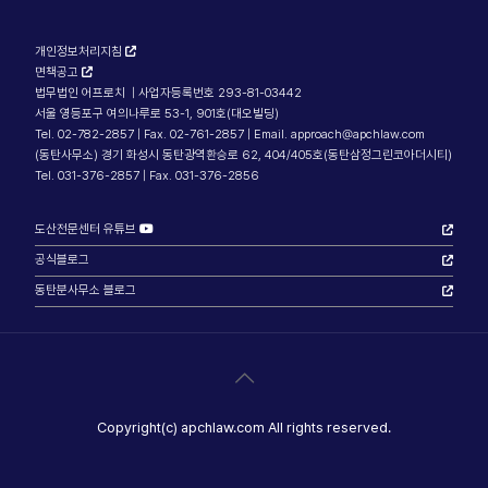
개인정보처리지침
면책공고
법무법인 어프로치 | 사업자등록번호 293-81-03442
서울 영등포구 여의나루로 53-1, 901호(대오빌딩)
Tel. 02-782-2857 | Fax. 02-761-2857 | Email. approach@apchlaw.com
(동탄사무소) 경기 화성시 동탄광역환승로 62, 404/405호(동탄삼정그린코아더시티)
Tel. 031-376-2857 | Fax. 031-376-2856
도산전문센터 유튜브
공식블로그
동탄분사무소 블로그
Copyright(c) apchlaw.com All rights reserved.