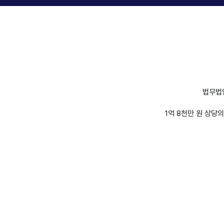
법무법
1억 8천만 원 상당