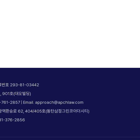
호 293-81-03442
, 901호(대오빌딩)
2-761-2857 | Email. approach@apchlaw.com
광역환승로 62, 404/405호(동탄삼정그린코아더시티)
031-376-2856