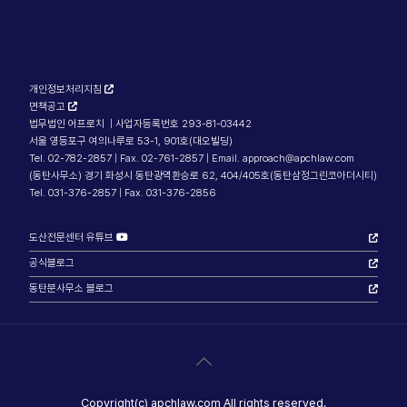
개인정보처리지침
면책공고
법무법인 어프로치 | 사업자등록번호 293-81-03442
서울 영등포구 여의나루로 53-1, 901호(대오빌딩)
Tel. 02-782-2857 | Fax. 02-761-2857 | Email. approach@apchlaw.com
(동탄사무소) 경기 화성시 동탄광역환승로 62, 404/405호(동탄삼정그린코아더시티)
Tel. 031-376-2857 | Fax. 031-376-2856
도산전문센터 유튜브
공식블로그
동탄분사무소 블로그
Copyright(c) apchlaw.com All rights reserved.