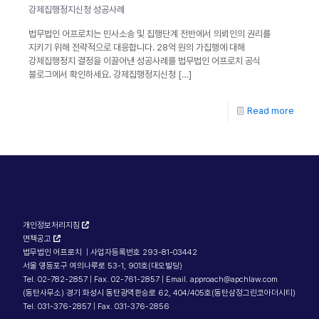
강제집행정지신청 성공사례
법무법인 어프로치는 민사소송 및 집행단계 전반에서 의뢰인의 권리를
지키기 위해 전략적으로 대응합니다. 28억 원의 가집행에 대해
강제집행정지 결정을 이끌어낸 성공사례를 법무법인 어프로치 공식
블로그에서 확인하세요. 강제집행정지신청
[…]
Read more
개인정보처리지침
면책공고
법무법인 어프로치 | 사업자등록번호 293-81-03442
서울 영등포구 여의나루로 53-1, 901호(대오빌딩)
Tel. 02-782-2857 | Fax. 02-761-2857 | Email. approach@apchlaw.com
(동탄사무소) 경기 화성시 동탄광역환승로 62, 404/405호(동탄삼정그린코아더시티)
Tel. 031-376-2857 | Fax. 031-376-2856