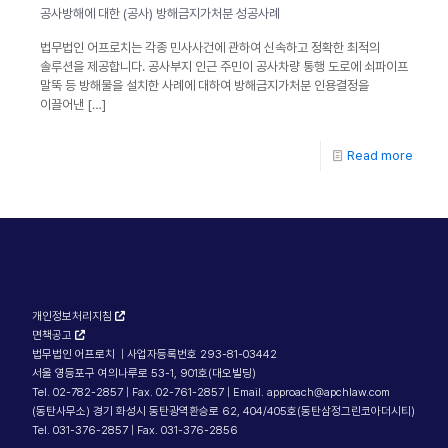
공사방해에 대한 (공사) 방해금지가처분 성공사례
법무법인 어프로치는 각종 민사사건에 관하여 신속하고 정확한 최적의
솔루션을 제공합니다. 공사부지 인근 주민이 공사차량 통행 도로에 쇠파이프
말뚝 등 방해물을 설치한 사례에 대하여 방해금지가처분 인용결정을
이끌어낸
[…]
Read more
개인정보처리지침
면책공고
법무법인 어프로치 | 사업자등록번호 293-81-03442
서울 영등포구 여의나루로 53-1, 901호(대오빌딩)
Tel. 02-782-2857 | Fax. 02-761-2857 | Email. approach@apchlaw.com
(동탄사무소) 경기 화성시 동탄광역환승로 62, 404/405호(동탄삼정그린코아더시티)
Tel. 031-376-2857 | Fax. 031-376-2856