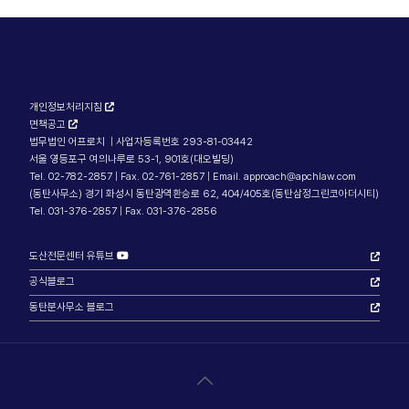
개인정보처리지침
면책공고
법무법인 어프로치 | 사업자등록번호 293-81-03442
서울 영등포구 여의나루로 53-1, 901호(대오빌딩)
Tel. 02-782-2857 | Fax. 02-761-2857 | Email. approach@apchlaw.com
(동탄사무소) 경기 화성시 동탄광역환승로 62, 404/405호(동탄삼정그린코아더시티)
Tel. 031-376-2857 | Fax. 031-376-2856
도산전문센터 유튜브
공식블로그
동탄분사무소 블로그