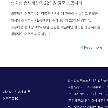
항소심 손해배상액 22억원 감축 성공사례
법무법인 어프로치는 각종 민사사건에 관하여 신속하고 정확한
최적의 솔루션을 제공합니다. 손해배상액 22억 원 감액 및
소송비용 상대방 80% 부담 판결을 이끌어낸 항소심 성공사례를
법무법인 어프로치 공식
[…]
Read more
법무법인 어프로치 | 사업자등록번
서울 영등포구 여의나루로 53-1
개인정보처리지침
Tel. 02-782-2857 | Fax. 0
면책공고
(동탄사무소) 경기 화성시 동탄
Tel. 031-376-2857 | Fax. 