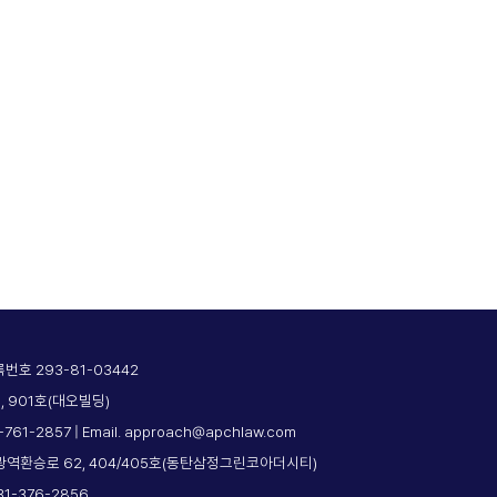
호 293-81-03442
, 901호(대오빌딩)
2-761-2857 | Email. approach@apchlaw.com
광역환승로 62, 404/405호(동탄삼정그린코아더시티)
031-376-2856