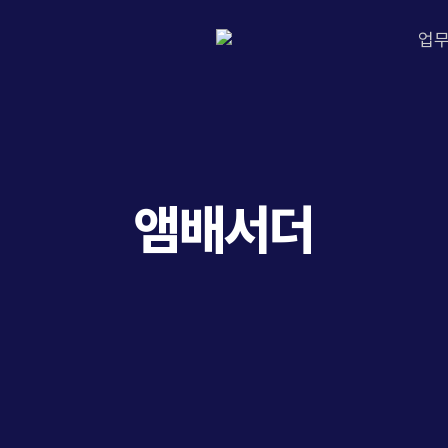
업
앰배서더