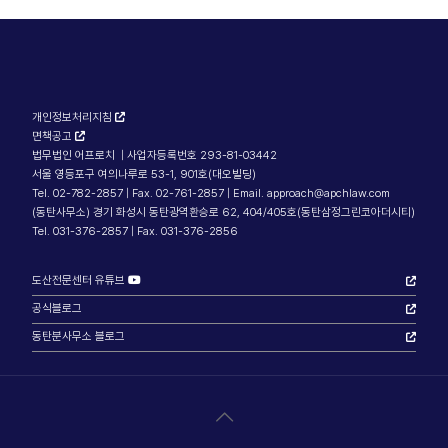
개인정보처리지침
면책공고
법무법인 어프로치 | 사업자등록번호 293-81-03442
서울 영등포구 여의나루로 53-1, 901호(대오빌딩)
Tel. 02-782-2857 | Fax. 02-761-2857 | Email. approach@apchlaw.com
(동탄사무소) 경기 화성시 동탄광역환승로 62, 404/405호(동탄삼정그린코아더시티)
Tel. 031-376-2857 | Fax. 031-376-2856
도산전문센터 유튜브
공식블로그
동탄분사무소 블로그