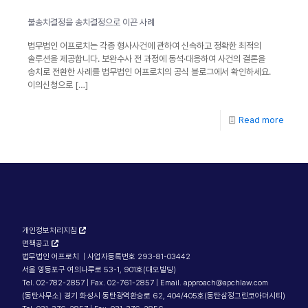
불송치결정을 송치결정으로 이끈 사례
법무법인 어프로치는 각종 형사사건에 관하여 신속하고 정확한 최적의
솔루션을 제공합니다. 보완수사 전 과정에 동석·대응하여 사건의 결론을
송치로 전환한 사례를 법무법인 어프로치의 공식 블로그에서 확인하세요.
이의신청으로
[…]
Read more
개인정보처리지침
면책공고
법무법인 어프로치 | 사업자등록번호 293-81-03442
서울 영등포구 여의나루로 53-1, 901호(대오빌딩)
Tel. 02-782-2857 | Fax. 02-761-2857 | Email. approach@apchlaw.com
(동탄사무소) 경기 화성시 동탄광역환승로 62, 404/405호(동탄삼정그린코아더시티)