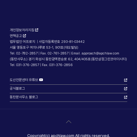
개인정보처리지침
면책공고
법무법인 어프로치 | 사업자등록번호 293-81-03442
서울 영등포구 여의나루로 53-1, 901호(대오빌딩)
Tel. 02-782-2857 | Fax. 02-761-2857 | Email. approach@apchlaw.com
(동탄사무소) 경기 화성시 동탄광역환승로 62, 404/405호(동탄삼정그린코아더시티)
Tel. 031-376-2857 | Fax. 031-376-2856
도산전문센터 유튜브
공식블로그
동탄분사무소 블로그
Copyright(c) apchlaw.com All rights reserved.