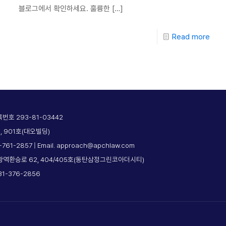
블로그에서 확인하세요. 훌륭한
[…]
Read more
호 293-81-03442
, 901호(대오빌딩)
2-761-2857 | Email. approach@apchlaw.com
광역환승로 62, 404/405호(동탄삼정그린코아더시티)
031-376-2856