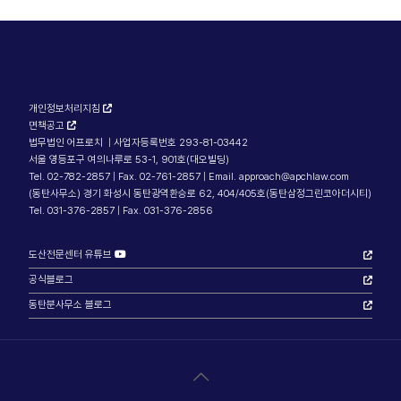
개인정보처리지침
면책공고
법무법인 어프로치 | 사업자등록번호 293-81-03442
서울 영등포구 여의나루로 53-1, 901호(대오빌딩)
Tel. 02-782-2857 | Fax. 02-761-2857 | Email. approach@apchlaw.com
(동탄사무소) 경기 화성시 동탄광역환승로 62, 404/405호(동탄삼정그린코아더시티)
Tel. 031-376-2857 | Fax. 031-376-2856
도산전문센터 유튜브
공식블로그
동탄분사무소 블로그