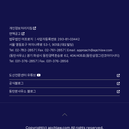
개인정보처리지침
면책공고
법무법인 어프로치 | 사업자등록번호 293-81-03442
서울 영등포구 여의나루로 53-1, 901호(대오빌딩)
Tel. 02-782-2857 | Fax. 02-761-2857 | Email. approach@apchlaw.com
(동탄사무소) 경기 화성시 동탄광역환승로 62, 404/405호(동탄삼정그린코아더시티)
Tel. 031-376-2857 | Fax. 031-376-2856
도산전문센터 유튜브
공식블로그
동탄분사무소 블로그
Copyright(c) apchlaw.com All rights reserved.